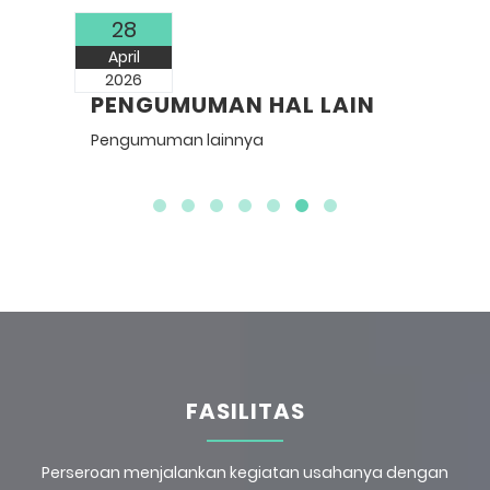
28
April
No
2026
PENGUMUMAN HAL LAIN
L
Pengumuman lainnya
2
FASILITAS
Perseroan menjalankan kegiatan usahanya dengan